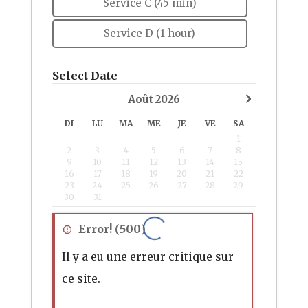
Service C (45 min)
Service D (1 hour)
Select Date
›
Août
2026
DI
LU
MA
ME
JE
VE
SA
1
2
3
4
5
6
7
8
9
10
11
12
13
14
15
16
17
18
19
20
21
22
23
24
25
26
27
28
29
30
31
Error!
(
500
)
Il y a eu une erreur critique sur
ce site.